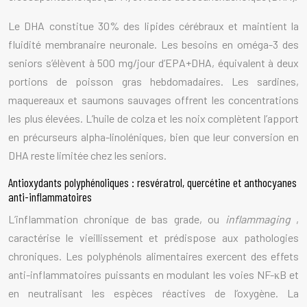
Le DHA constitue 30% des lipides cérébraux et maintient la
fluidité membranaire neuronale. Les besoins en oméga-3 des
seniors s’élèvent à 500 mg/jour d’EPA+DHA, équivalent à deux
portions de poisson gras hebdomadaires. Les sardines,
maquereaux et saumons sauvages offrent les concentrations
les plus élevées. L’huile de colza et les noix complètent l’apport
en précurseurs alpha-linoléniques, bien que leur conversion en
DHA reste limitée chez les seniors.
Antioxydants polyphénoliques : resvératrol, quercétine et anthocyanes
anti-inflammatoires
L’inflammation chronique de bas grade, ou
inflammaging
,
caractérise le vieillissement et prédispose aux pathologies
chroniques. Les polyphénols alimentaires exercent des effets
anti-inflammatoires puissants en modulant les voies NF-κB et
en neutralisant les espèces réactives de l’oxygène. La